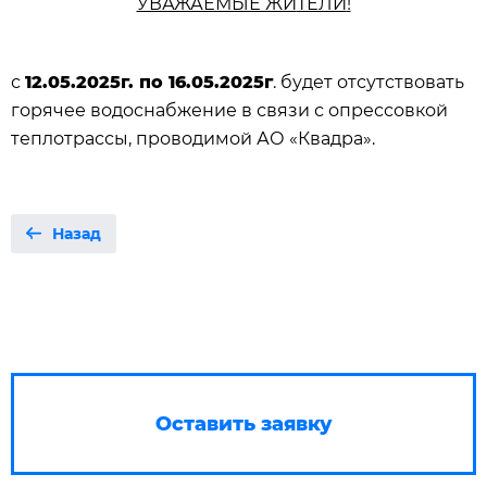
УВАЖАЕМЫЕ ЖИ
ТЕЛИ
!
с
12
.0
5
.202
5
г. по
1
6
.0
5
.202
5
г
. будет отсутствовать
горячее водоснабжение в связи с опрессовкой
теплотрассы, проводимой АО «Квадра».
Назад
Оставить заявку